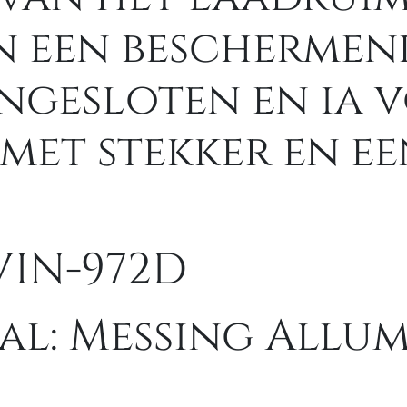
n een beschermend
angesloten en ia
 met stekker en ee
VIN-972D
al: Messing Allu