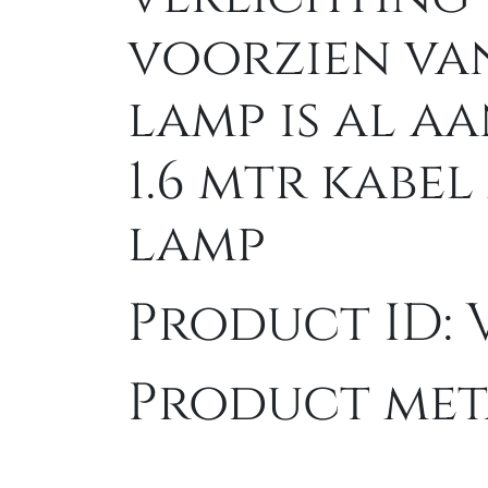
voorzien va
lamp is al a
1.6 mtr kabel
lamp
Product ID: 
Product met