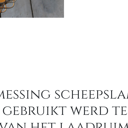
essing scheepsla
 gebruikt werd t
van het laadruim