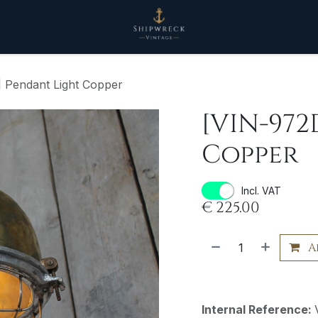
 Pendant Light Copper
[VIN-972
Copper
Incl. VAT
€
225.00
A
Internal Reference: