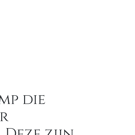
mp die
er
 Deze zijn