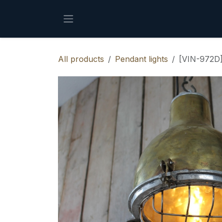
Skip to Content
All products
Pendant lights
[VIN-972D]