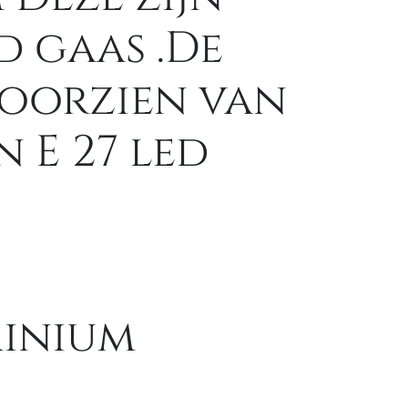
 gaas .De
 voorzien van
n E 27 led
minium