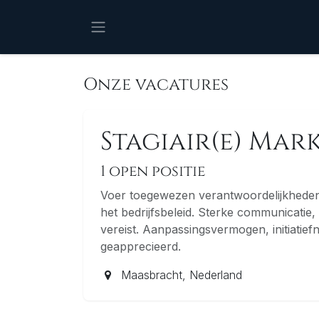
Overslaan naar inhoud
Onze vacatures
Stagiair(e) Mar
1
open positie
Voer toegewezen verantwoordelijkheden
het bedrijfsbeleid. Sterke communicatie
vereist. Aanpassingsvermogen, initiatie
geapprecieerd.
Maasbracht
,
Nederland