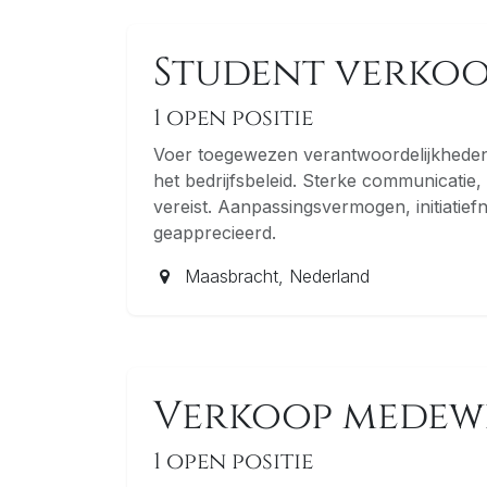
Student verko
1
open positie
Voer toegewezen verantwoordelijkheden
het bedrijfsbeleid. Sterke communicatie
vereist. Aanpassingsvermogen, initiatie
geapprecieerd.
Maasbracht
,
Nederland
Verkoop medew
1
open positie