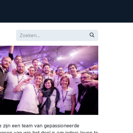
 zijn een team van gepassioneerde
nsen van wie het doel is om ieders leven te