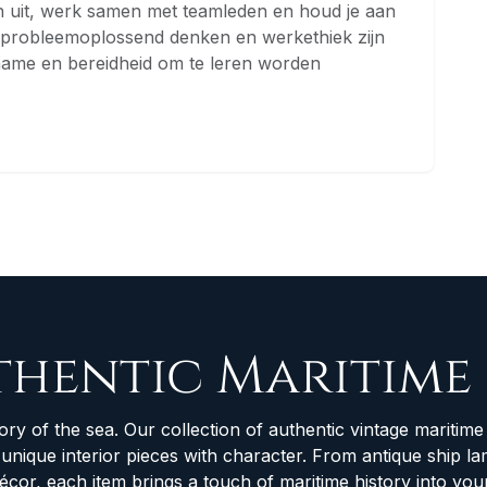
 uit, werk samen met teamleden en houd je aan
, probleemoplossend denken en werkethiek zijn
fname en bereidheid om te leren worden
thentic Maritime
ory of the sea. Our collection of authentic vintage maritime 
d unique interior pieces with character. From antique ship
décor, each item brings a touch of maritime history into yo